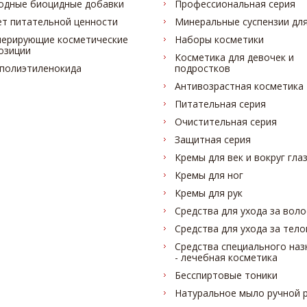
одные биоцидные добавки
Профессиональная серия
ет питательной ценности
Минеральные суспензии для
нерирующие косметические
Наборы косметики
озиции
Косметика для девочек и
 полиэтиленокида
подростков
Антивозрастная косметика
Питательная серия
Очистительная серия
Защитная серия
Кремы для век и вокруг гла
Кремы для ног
Кремы для рук
Средства для ухода за вол
Средства для ухода за тел
Средства специального наз
- лечебная косметика
Бесспиртовые тоники
Натуральное мыло ручной 