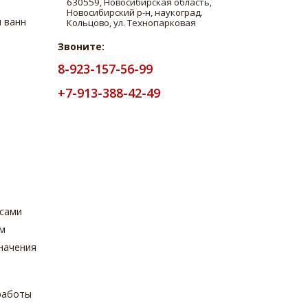
 ванн
Звоните:
8-923-157-56-99
+7-913-388-42-49
з
осами
ом
начения
работы