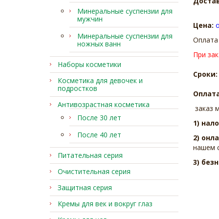
Достав
Минеральные суспензии для
мужчин
Цена:
о
Минеральные суспензии для
Оплата 
ножных ванн
При зак
Наборы косметики
Сроки:
Косметика для девочек и
подростков
Оплат
Антивозрастная косметика
заказ 
После 30 лет
1) на
После 40 лет
2) онл
нашем 
Питательная серия
3) без
Очистительная серия
Защитная серия
Кремы для век и вокруг глаз