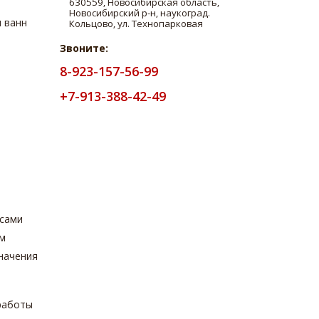
 ванн
Звоните:
8-923-157-56-99
+7-913-388-42-49
з
осами
ом
начения
работы