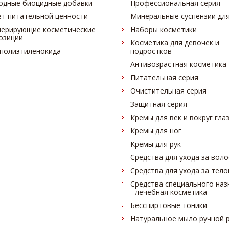
одные биоцидные добавки
Профессиональная серия
ет питательной ценности
Минеральные суспензии для
нерирующие косметические
Наборы косметики
озиции
Косметика для девочек и
 полиэтиленокида
подростков
Антивозрастная косметика
Питательная серия
Очистительная серия
Защитная серия
Кремы для век и вокруг гла
Кремы для ног
Кремы для рук
Средства для ухода за вол
Средства для ухода за тел
Средства специального наз
- лечебная косметика
Бесспиртовые тоники
Натуральное мыло ручной 